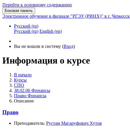
Перейти к основному содержанию
Боковая панель
Электронное обучение в филиале "РГЭУ (РИНХ)" в г. Черкесск
Русский ‎(ru)‎
Русский ‎(ru)‎
English ‎(en)‎
Вы не вошли в систему (
Вход
)
Информация о курсе
В начало
Курсы
СПО
38.02.06 Финансы
Право Финансы
Описание
Право
Преподаватель:
Рустам Магаруфович Хутов